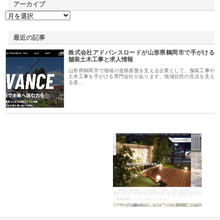
アーカイブ
最近の記事
株式会社アドバンスロードが山形県鶴岡市で手がける
舗装土木工事と求人情報
山形県鶴岡市で地域の道路基盤を支える企業として、舗装工事や
土木工事を手がける専門会社があります。地域住民の生活を支え
る道…
ｎｙ
株式会社アセットイノベーショ
庭楽株式会社が知多半島と三河
株
でき
ンのワンルーム投資で始める資
と名古屋で叶える理想の外構空
で
産形成と老後準備
間