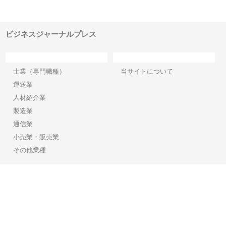
でき
ンのワンルーム投資で始める資
と名古屋で叶える理想の外構空
で
産形成と老後準備
間
ビジネスジャーナルプレス
カテゴリー
サイト情報
士業（専門職種）
当サイトについて
運送業
人材紹介業
製造業
通信業
小売業・販売業
その他業種
Copyright©2026【ビジネスジャーナルプレス】 All Rights reserved.