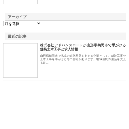
アーカイブ
最近の記事
株式会社アドバンスロードが山形県鶴岡市で手がける
舗装土木工事と求人情報
山形県鶴岡市で地域の道路基盤を支える企業として、舗装工事や
土木工事を手がける専門会社があります。地域住民の生活を支え
る道…
ｎｙ
株式会社アセットイノベーショ
庭楽株式会社が知多半島と三河
株