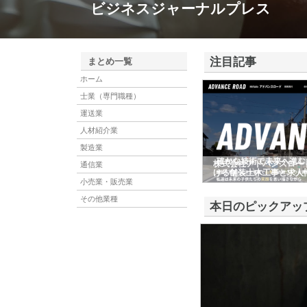
ビジネスジャーナルプレス
注目記事
まとめ一覧
ホーム
士業（専門職種）
運送業
人材紹介業
製造業
株式会社アドバンスロー
通信業
ける舗装土木工事と求人
小売業・販売業
その他業種
本日のピックアッ