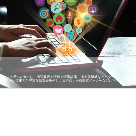
屋から世界へと進出し、搬送装置や環境や空調設備、省力化機械をオーダーメイドで製作
蓄えた高い技術力と豊富な知識を駆使し、日本の大手自動車メーカーなどからも…