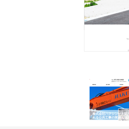
株式会社ＳＲＣ
株式会社ＳＲＣは、土地の
社は、平成19年に誕生し
ワインエクスプレスが
安倍紙業株式会社が印刷会社に
株式会社ハクシンが大阪
果物流を支える理由と
選ばれる紙提案力と供給体制
れる公共工事の実績と強
ー待遇