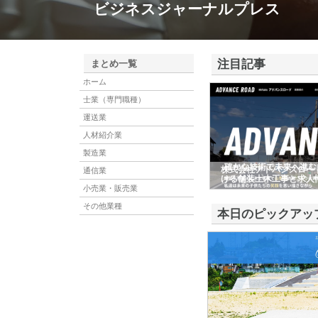
ビジネスジャーナルプレス
注目記事
まとめ一覧
ホーム
士業（専門職種）
運送業
人材紹介業
製造業
株式会社アドバンスロー
通信業
ける舗装土木工事と求人
小売業・販売業
その他業種
本日のピックアッ