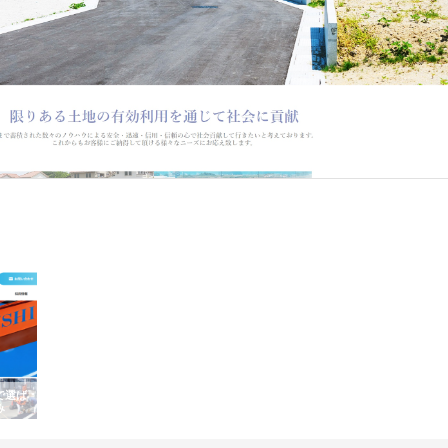
有効利用による社会貢献をモットーとする企業です。愛知県東海市を拠点に事業を営む同
ました。現在では、東海エリアにおける主要都市である名古屋市にも営業所を展…
で選ば
株式会社翔栄が草津市で担う建
株式会社ＯＮＯｃｏｍｐａｎｙ
株式
み
築基礎工事の現場力と信頼性
が岡山から広域配送を実現でき
ンの
る理由
産形