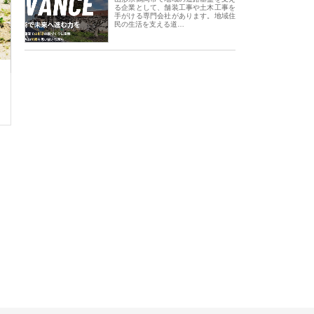
る企業として、舗装工事や土木工事を
手がける専門会社があります。地域住
民の生活を支える道…
会社アセットイノベーショ
庭楽株式会社が知多半島と三河
株式会社ナツハラが
ワンルーム投資で始める資
と名古屋で叶える理想の外構空
で滋賀の暮らしを支
成と老後準備
間