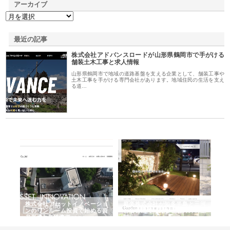
アーカイブ
最近の記事
株式会社アドバンスロードが山形県鶴岡市で手がける
舗装土木工事と求人情報
山形県鶴岡市で地域の道路基盤を支える企業として、舗装工事や
土木工事を手がける専門会社があります。地域住民の生活を支え
る道…
ｎｙ
株式会社アセットイノベーショ
庭楽株式会社が知多半島と三河
株
でき
ンのワンルーム投資で始める資
と名古屋で叶える理想の外構空
で
産形成と老後準備
間